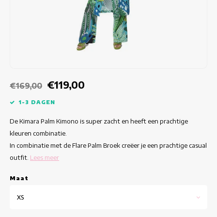
Getailleerde jurken
Zomertops
Hippe jurken
Kleurrijke Jurken
Kokerjurken
€119,00
€169,00
Korte Jurken
1-3 DAGEN
De Kimara Palm Kimono is super zacht en heeft een prachtige
Korte Mouw Jurken
kleuren combinatie.
In combinatie met de Flare Palm Broek creëer je een prachtige casual
Lange Jurken
outfit.
Lees meer
Lange Mouw Jurken
Maat
Luxe jurken
XS