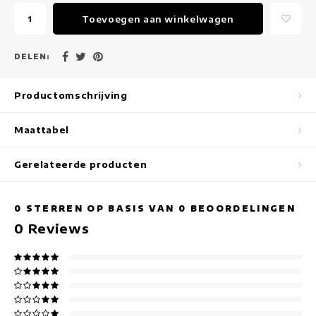
Maxi jurken
Toevoegen aan winkelwagen
Mouwloze Jurken
DELEN:
Wikkeljurken
Productomschrijving
Zomerjurken
Maattabel
Jurken Met Print
Gerelateerde producten
0
STERREN OP BASIS VAN
0
BEOORDELINGEN
0
Reviews