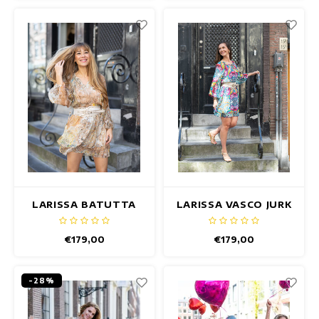
Maxi jurken
Mouwloze Jurken
Wikkeljurken
Zomerjurken
Jurken Met Print
LARISSA BATUTTA
LARISSA VASCO JURK
JURK
€179,00
€179,00
-28%