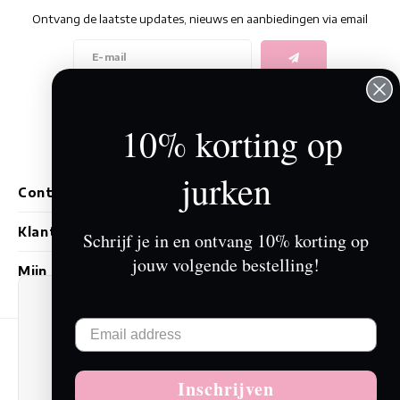
Ontvang de laatste updates, nieuws en aanbiedingen via email
Volg ons
10% korting op
jurken
Contact
Klantenservice
Schrijf je in en ontvang 10% korting op
jouw volgende bestelling!
Mijn account
Wij slaan cookies op om onze website te
verbeteren. Is dat akkoord?
Ja
Nee
© Copyright 2026 Tessa Koops - Powered by
Lightspeed
- Theme by
Inschrijven
Meer over cookies »
Shopmonkey