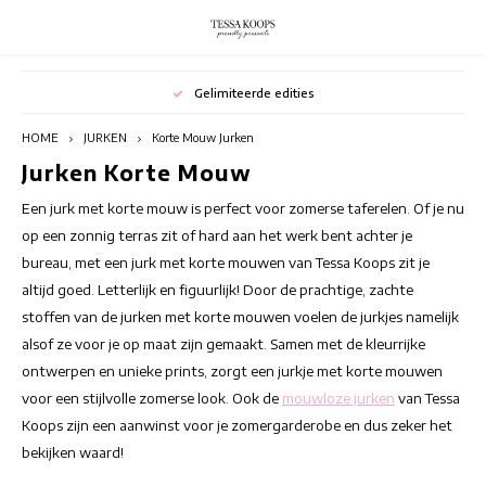
Hoofdmenu / broeken
Hoofdmenu / rokken
Hoofdmenu / blazers
Hoofdmenu / jurken
Hoofdmenu / outlet
Hoofdmenu / tops
Hoofdmenu
Hoofdmenu
Gelimiteerde edities
BROEKEN
BLAZERS
OUTLET
ROKKEN
JURKEN
Valuta
TOPS
Taal
HOME
JURKEN
Korte Mouw Jurken
Jurken Korte Mouw
Bloemenjurken
TUNIEKEN
JUMPSUITS
Bloemenrokken
Blazers met prints
Summer outlet
Lange
Nederlands
EUR
Een jurk met korte mouw is perfect voor zomerse taferelen. Of je nu
Bohemian jurken
Elegante tops
Damesbroeken Met Print
Korte Rokken
Casual blazers
Winter outlet
Stran
op een zonnig terras zit of hard aan het werk bent achter je
bureau, met een jurk met korte mouwen van Tessa Koops zit je
Deutsch
GBP
Chique Jurken
Kleurrijke tops
Flared Broeken
Lange Rokken
Switching Seasons Sale
Tunie
altijd goed. Letterlijk en figuurlijk! Door de prachtige, zachte
stoffen van de jurken met korte mouwen voelen de jurkjes namelijk
English
USD
Cocktailjurken
Mouwloze Damestops
Gekleurde broek
Rokken met prints
Tuni
alsof ze voor je op maat zijn gemaakt. Samen met de kleurrijke
ontwerpen en unieke prints, zorgt een jurkje met korte mouwen
CHF
Elegante jurken
Tops Met Korte Mouwen
Hoge taille broek
Zomerrokken
Tunie
voor een stijlvolle zomerse look. Ook de
mouwloze jurken
van Tessa
Koops zijn een aanwinst voor je zomergarderobe en dus zeker het
Feestjurken
Tops Met Lange Mouwen
Pantalons dames
bekijken waard!