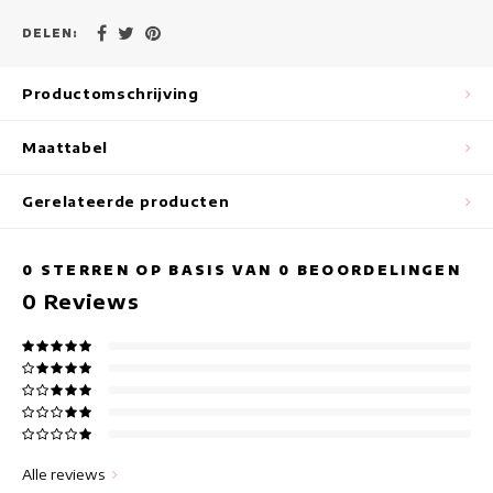
Maxi jurken
DELEN:
Mouwloze Jurken
Productomschrijving
Wikkeljurken
Maattabel
Zomerjurken
Gerelateerde producten
Jurken Met Print
0
STERREN OP BASIS VAN
0
BEOORDELINGEN
0
Reviews
Alle reviews