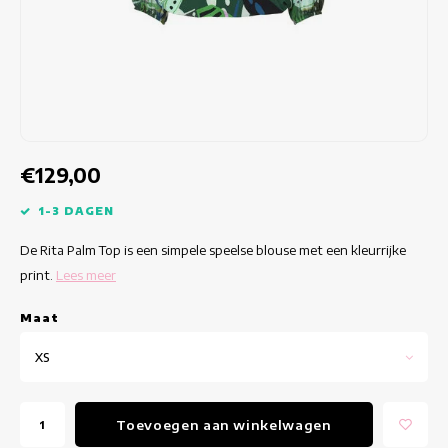
Getailleerde jurken
Zomertops
Hippe jurken
Kleurrijke Jurken
Kokerjurken
€129,00
Korte Jurken
1-3 DAGEN
De Rita Palm Top is een simpele speelse blouse met een kleurrijke
Korte Mouw Jurken
print.
Lees meer
Lange Jurken
Maat
Lange Mouw Jurken
XS
Luxe jurken
Toevoegen aan winkelwagen