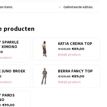
ion items
Gelimiteerde edities
e producten
Y SPARKLE
KATIA CREMA TOP
T KIMONO
€89,00
€129,00
00
Bekijk product
 product
E JUNO BROEK
BERRA FANCY TOP
0
€89,00
€129,00
 product
Bekijk product
Y PAROS
NO
€99,00
0