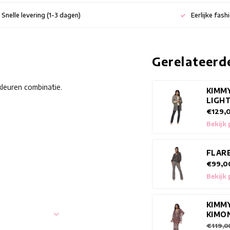
Snelle levering (1-3 dagen)
Eerlijke fash
Gerelateerd
kleuren combinatie.
KIMM
LIGH
€129,
Bekijk
FLAR
€99,0
Bekijk
KIMM
KIMO
€119,0