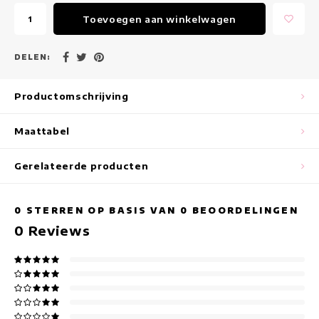
Maxi jurken
Toevoegen aan winkelwagen
Mouwloze Jurken
DELEN:
Wikkeljurken
Productomschrijving
Zomerjurken
Maattabel
Jurken Met Print
Gerelateerde producten
0
STERREN OP BASIS VAN
0
BEOORDELINGEN
0
Reviews