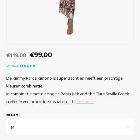
Getailleerde jurken
Zomertops
Hippe jurken
Kleurrijke Jurken
Kokerjurken
€99,00
€119,00
Korte Jurken
1-3 DAGEN
De Kimmy Paros Kimono is super zacht en heeft een prachtige
Korte Mouw Jurken
kleuren combinatie.
In combinatie met de Angela Bahia Jurk and the Flare Sevilla Broek
Lange Jurken
creëer je een prachtige casual outfit.
Lees meer
Lange Mouw Jurken
Maat
Luxe jurken
M