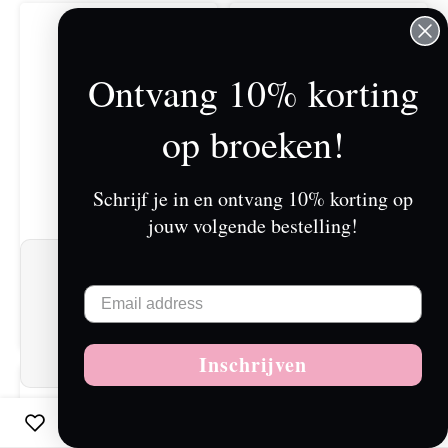
Ontvang 10% korting
op broeken!
Schrijf je in en ontvang 10% korting op
jouw volgende bestelling!
Wij slaan cookies op om onze website te
PATSY TILO BROEK
PATSY LEAF YELLOW
verbeteren. Is dat akkoord?
BROEK
Ja
Nee
€109,00
€109,00
Inschrijven
Meer over cookies »
0
Vergelijk producten
0