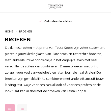
Hoofdmenu / broeken
Hoofdmenu / rokken
Hoofdmenu / blazers
Hoofdmenu / jurken
Hoofdmenu / outlet
Hoofdmenu / tops
Hoofdmenu
Hoofdmenu
Gelimiteerde edities
BROEKEN
BLAZERS
OUTLET
ROKKEN
JURKEN
Valuta
TOPS
Taal
HOME
BROEKEN
BROEKEN
Bloemenjurken
TUNIEKEN
JUMPSUITS
Bloemenrokken
Blazers met prints
Summer outlet
Lange
Nederlands
EUR
De damesbroeken met prints van Tessa Koops zijn zeker statement
Bohemian jurken
Elegante tops
Damesbroeken Met Print
Korte Rokken
Casual blazers
Winter outlet
Stran
pieces in jouw kledingkast. Van Flare broeken tot rechte broeken,
met leuke kleurrijke prints die je in het dagelijks leven met veel
Deutsch
GBP
Chique Jurken
Kleurrijke tops
Flared Broeken
Lange Rokken
Switching Seasons Sale
Tunie
verschillende stijlen kan combineren. Dames broeken met print
zorgen voor veel aanwezigheid en laten jou helemaal stralen! De
English
USD
Cocktailjurken
Mouwloze Damestops
Gekleurde broek
Rokken met prints
Tuni
broeken zijn gemakkelijk te combineren met andere items uit jouw
kledingkast. Ga je voor een casual look of voor een professionele
CHF
Elegante jurken
Tops Met Korte Mouwen
Hoge taille broek
Zomerrokken
Tunie
look? Dat kan allebei met de broeken van Tessa Koops!
Feestjurken
Tops Met Lange Mouwen
Pantalons dames