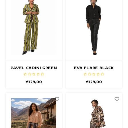
Maxi jurken
Mouwloze Jurken
Wikkeljurken
Zomerjurken
Jurken Met Print
PAVEL CADINI GREEN
EVA FLARE BLACK
BROEK
SNAKE BROEK
€129,00
€129,00