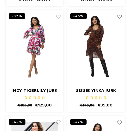
-32%
-45%
INDY TIGERLILY JURK
SISSIE YINKA JURK
€129,00
€99,00
€189,00
€179,00
-45%
-47%