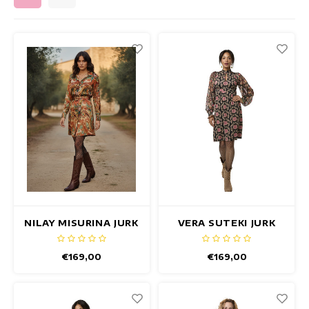
Getailleerde jurken
Zomertops
Hippe jurken
Kleurrijke Jurken
Kokerjurken
Korte Jurken
Korte Mouw Jurken
NILAY MISURINA JURK
VERA SUTEKI JURK
Lange Jurken
€169,00
€169,00
Lange Mouw Jurken
Luxe jurken