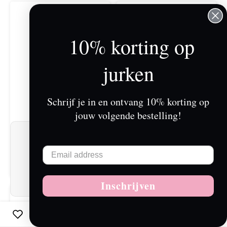
10% korting op
jurken
Schrijf je in en ontvang 10% korting op
jouw volgende bestelling!
Wij slaan cookies op om onze website te
FELICITY LALIQUE
PERNILLE LALIQUE
verbeteren. Is dat akkoord?
JURK
JURK
Ja
Nee
€169,00
€159,00
Inschrijven
Meer over cookies »
-38%
0
Vergelijk producten
0