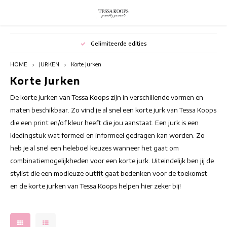
Hoofdmenu / broeken
Hoofdmenu / rokken
Hoofdmenu / blazers
Hoofdmenu / jurken
Hoofdmenu / outlet
Hoofdmenu / tops
Hoofdmenu
Hoofdmenu
Gelimiteerde edities
BROEKEN
BLAZERS
OUTLET
ROKKEN
JURKEN
Valuta
TOPS
Taal
HOME
JURKEN
Korte Jurken
Korte Jurken
Bloemenjurken
TUNIEKEN
JUMPSUITS
Bloemenrokken
Blazers met prints
Summer outlet
Lange
Nederlands
EUR
De korte jurken van Tessa Koops zijn in verschillende vormen en
Bohemian jurken
Elegante tops
Damesbroeken Met Print
Korte Rokken
Casual blazers
Winter outlet
Stran
maten beschikbaar. Zo vind je al snel een korte jurk van Tessa Koops
die een print en/of kleur heeft die jou aanstaat. Een jurk is een
Deutsch
GBP
Chique Jurken
Kleurrijke tops
Flared Broeken
Lange Rokken
Switching Seasons Sale
Tunie
kledingstuk wat formeel en informeel gedragen kan worden. Zo
heb je al snel een heleboel keuzes wanneer het gaat om
English
USD
Cocktailjurken
Mouwloze Damestops
Gekleurde broek
Rokken met prints
Tuni
combinatiemogelijkheden voor een korte jurk. Uiteindelijk ben jij de
stylist die een modieuze outfit gaat bedenken voor de toekomst,
CHF
Elegante jurken
Tops Met Korte Mouwen
Hoge taille broek
Zomerrokken
Tunie
en de korte jurken van Tessa Koops helpen hier zeker bij!
Feestjurken
Tops Met Lange Mouwen
Pantalons dames