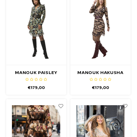
Maxi jurken
Mouwloze Jurken
Wikkeljurken
Zomerjurken
Jurken Met Print
MANOUK PAISLEY
MANOUK HAKUSHA
JURK
JURK
€179,00
€179,00