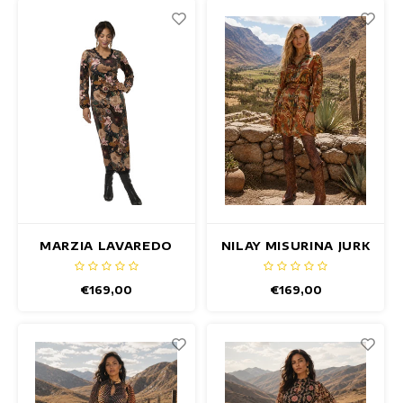
Zomertops
Getailleerde jurken
Hippe jurken
Kleurrijke Jurken
Kokerjurken
Korte Jurken
MARZIA LAVAREDO
NILAY MISURINA JURK
Korte Mouw Jurken
JURK
€169,00
€169,00
Lange Jurken
Lange Mouw Jurken
Luxe jurken