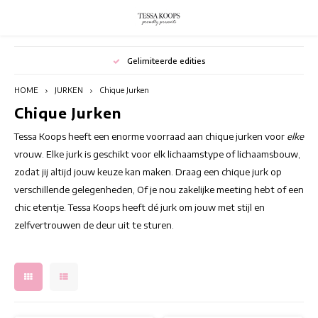
Hoofdmenu / broeken
Hoofdmenu / rokken
Hoofdmenu / blazers
Hoofdmenu / jurken
Hoofdmenu / outlet
Hoofdmenu / tops
Hoofdmenu
Hoofdmenu
Gelimiteerde edities
BROEKEN
BLAZERS
OUTLET
ROKKEN
JURKEN
Valuta
TOPS
Taal
HOME
JURKEN
Chique Jurken
Chique Jurken
Bloemenjurken
TUNIEKEN
JUMPSUITS
Bloemenrokken
Blazers met prints
Summer outlet
Lange
Nederlands
EUR
Tessa Koops heeft een enorme voorraad aan chique jurken voor
elke
Bohemian jurken
Elegante tops
Damesbroeken Met Print
Korte Rokken
Casual blazers
Winter outlet
Stran
vrouw. Elke jurk is geschikt voor elk lichaamstype of lichaamsbouw,
zodat jij altijd jouw keuze kan maken. Draag een chique jurk op
Deutsch
GBP
Kleurrijke tops
Flared Broeken
Lange Rokken
Switching Seasons Sale
Tunie
verschillende gelegenheden, Of je nou zakelijke meeting hebt of een
Chique Jurken
chic etentje. Tessa Koops heeft dé jurk om jouw met stijl en
English
USD
Mouwloze Damestops
Gekleurde broek
Rokken met prints
Tuni
zelfvertrouwen de deur uit te sturen.
Cocktailjurken
CHF
Tops Met Korte Mouwen
Hoge taille broek
Zomerrokken
Tunie
Elegante jurken
Tops Met Lange Mouwen
Pantalons dames
Feestjurken