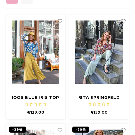
Getailleerde jurken
Zomertops
Hippe jurken
Kleurrijke Jurken
Kokerjurken
Korte Jurken
Korte Mouw Jurken
Lange Jurken
JOOS BLUE IRIS TOP
RITA SPRINGFELD
TOP
Lange Mouw Jurken
€129,00
€139,00
Luxe jurken
-29%
-29%