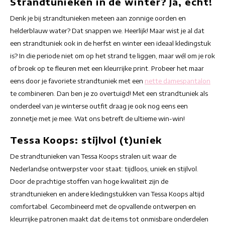
Strandtunieken in de winter? Ja, echt!
Denk je bij strandtunieken meteen aan zonnige oorden en
helderblauw water? Dat snappen we. Heerlijk! Maar wist je al dat
een strandtuniek ook in de herfst en winter een ideaal kledingstuk
is? In die periode niet om op het strand te liggen, maar wél om je rok
of broek op te fleuren met een kleurrijke print. Probeer het maar
eens door je favoriete strandtuniek met een
nette damespantalon
te combineren. Dan ben je zo overtuigd! Met een strandtuniek als
onderdeel van je winterse outfit draag je ook nog eens een
zonnetje met je mee. Wat ons betreft de ultieme win-win!
Tessa Koops: stijlvol (t)uniek
De strandtunieken van Tessa Koops stralen uit waar de
Nederlandse ontwerpster voor staat: tijdloos, uniek en stijlvol.
Door de prachtige stoffen van hoge kwaliteit zijn de
strandtunieken en andere kledingstukken van Tessa Koops altijd
comfortabel. Gecombineerd met de opvallende ontwerpen en
kleurrijke patronen maakt dat de items tot onmisbare onderdelen