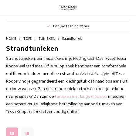
Hoofdmenu / broeken
Hoofdmenu / rokken
Hoofdmenu / blazers
Hoofdmenu / jurken
Hoofdmenu / outlet
Hoofdmenu / tops
Hoofdmenu
Hoofdmenu
Gelimiteerde edities
BROEKEN
BLAZERS
OUTLET
ROKKEN
JURKEN
Valuta
TOPS
Taal
HOME
TOPS
TUNIEKEN
Strandtuniek
Strandtunieken
Bloemenjurken
JUMPSUITS
Bloemenrokken
Blazers met prints
Summer outlet
Lange
TUNIEKEN
Nederlands
EUR
Strandtunieken: een
must-have
in je kledingkast. Daar weet Tessa
Bohemian jurken
Damesbroeken Met Print
Korte Rokken
Casual blazers
Winter outlet
Koops wel raad mee! Of je nu op zoek bent naar een comfortabele
Stran
outfit voor in de zomer of een strandtuniek in
Ibiza style
, bij Tessa
Elegante tops
Deutsch
GBP
Chique Jurken
Flared Broeken
Lange Rokken
Switching Seasons Sale
Koops vind je gegarandeerd een kledingstuk dat naadloos aansluit
op jouw wensen. Zijn de strandtunieken toch een beetje te koud
Kleurrijke tops
English
USD
Tunie
Cocktailjurken
Gekleurde broek
Rokken met prints
naar je smaak? Dan zijn de
tunieken met lange mouwen
misschien
een betere keuze. Bekijk snel het volledige aanbod tunieken van
Mouwloze Damestops
CHF
Tuni
Elegante jurken
Hoge taille broek
Zomerrokken
Tessa Koops en bestel eenvoudig online.
Tops Met Korte Mouwen
Tunie
Feestjurken
Pantalons dames
Tops Met Lange Mouwen