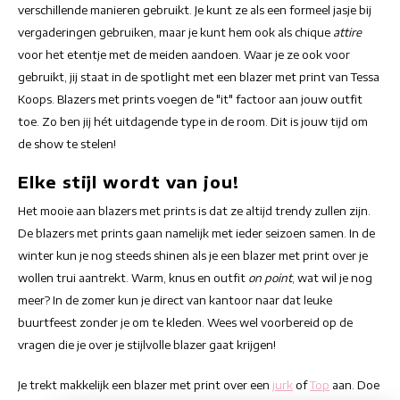
verschillende manieren gebruikt. Je kunt ze als een formeel jasje bij
vergaderingen gebruiken, maar je kunt hem ook als chique
attire
voor het etentje met de meiden aandoen. Waar je ze ook voor
gebruikt, jij staat in de spotlight met een blazer met print van Tessa
Koops. Blazers met prints voegen de "it" factoor aan jouw outfit
toe. Zo ben jij hét uitdagende type in de room. Dit is jouw tijd om
de show te stelen!
Elke stijl wordt van jou!
Het mooie aan blazers met prints is dat ze altijd trendy zullen zijn.
De blazers met prints gaan namelijk met ieder seizoen samen. In de
winter kun je nog steeds shinen als je een blazer met print over je
wollen trui aantrekt. Warm, knus en outfit
on point
, wat wil je nog
meer? In de zomer kun je direct van kantoor naar dat leuke
buurtfeest zonder je om te kleden. Wees wel voorbereid op de
vragen die je over je stijlvolle blazer gaat krijgen!
Je trekt makkelijk een blazer met print over een
jurk
of
Top
aan. Doe