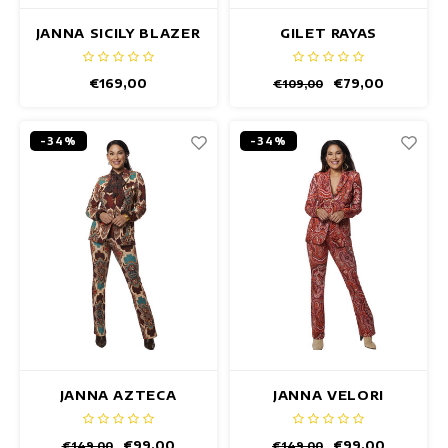
JANNA SICILY BLAZER
GILET RAYAS
€169,00
€79,00
€109,00
-34%
-34%
JANNA AZTECA
JANNA VELORI
BLAZER
BLAZER
€99,00
€99,00
€149,00
€149,00