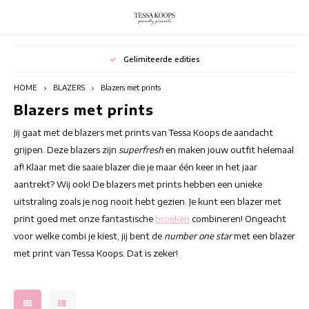
Hoofdmenu / broeken
Hoofdmenu / rokken
Hoofdmenu / blazers
Hoofdmenu / jurken
Hoofdmenu / outlet
Hoofdmenu / tops
Hoofdmenu
Hoofdmenu
Gelimiteerde edities
BROEKEN
BLAZERS
OUTLET
ROKKEN
JURKEN
Valuta
TOPS
Taal
HOME
BLAZERS
Blazers met prints
Blazers met prints
Bloemenjurken
TUNIEKEN
JUMPSUITS
Bloemenrokken
Summer outlet
Lange
Blazers met prints
Nederlands
EUR
Jij gaat met de blazers met prints van Tessa Koops de aandacht
Bohemian jurken
Elegante tops
Damesbroeken Met Print
Korte Rokken
Winter outlet
Stran
grijpen. Deze blazers zijn
superfresh
en maken jouw outfit helemaal
af! Klaar met die saaie blazer die je maar één keer in het jaar
Casual blazers
Deutsch
GBP
Chique Jurken
Kleurrijke tops
Flared Broeken
Lange Rokken
Switching Seasons Sale
Tunie
aantrekt? Wij ook! De blazers met prints hebben een unieke
uitstraling zoals je nog nooit hebt gezien. Je kunt een blazer met
English
USD
Cocktailjurken
Mouwloze Damestops
Gekleurde broek
Rokken met prints
Tuni
print goed met onze fantastische
broeken
combineren! Ongeacht
voor welke combi je kiest, jij bent de
number one star
met een blazer
CHF
Elegante jurken
Tops Met Korte Mouwen
Hoge taille broek
Zomerrokken
Tunie
met print van Tessa Koops. Dat is zeker!
Feestjurken
Tops Met Lange Mouwen
Pantalons dames