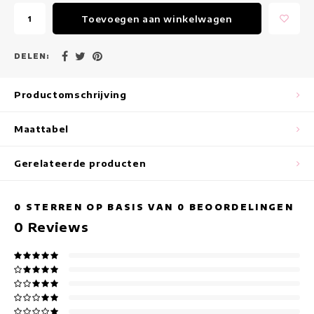
Maxi jurken
Toevoegen aan winkelwagen
Mouwloze Jurken
DELEN:
Wikkeljurken
Productomschrijving
Zomerjurken
Maattabel
Jurken Met Print
Gerelateerde producten
0
STERREN OP BASIS VAN
0
BEOORDELINGEN
0
Reviews