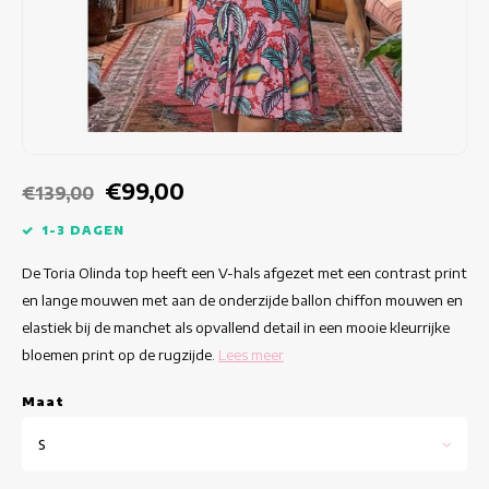
Getailleerde jurken
Zomertops
Hippe jurken
Kleurrijke Jurken
Kokerjurken
€99,00
€139,00
Korte Jurken
1-3 DAGEN
De Toria Olinda top heeft een V-hals afgezet met een contrast print
Korte Mouw Jurken
en lange mouwen met aan de onderzijde ballon chiffon mouwen en
elastiek bij de manchet als opvallend detail in een mooie kleurrijke
Lange Jurken
bloemen print op de rugzijde.
Lees meer
Lange Mouw Jurken
Maat
Luxe jurken
S