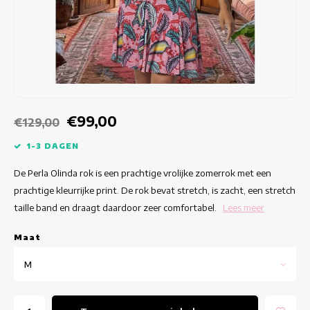
Getailleerde jurken
Zomertops
Hippe jurken
Kleurrijke Jurken
Kokerjurken
€99,00
€129,00
Korte Jurken
1-3 DAGEN
De Perla Olinda rok is een prachtige vrolijke zomerrok met een
Korte Mouw Jurken
prachtige kleurrijke print. De rok bevat stretch, is zacht, een stretch
taille band en draagt daardoor zeer comfortabel.
Lees meer
Lange Jurken
Maat
Lange Mouw Jurken
M
Luxe jurken