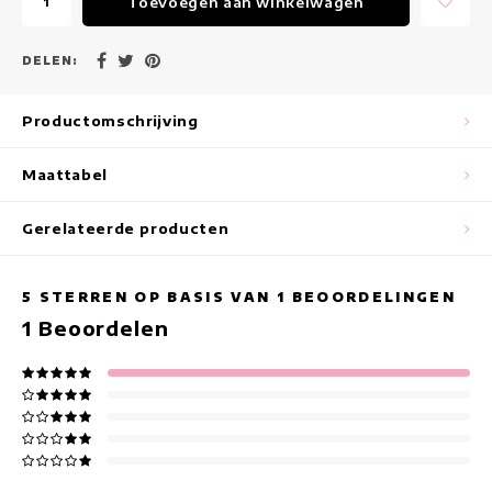
Toevoegen aan winkelwagen
Maxi jurken
Mouwloze Jurken
DELEN:
Wikkeljurken
Productomschrijving
Zomerjurken
Maattabel
Jurken Met Print
Gerelateerde producten
5
STERREN OP BASIS VAN
1
BEOORDELINGEN
1
Beoordelen