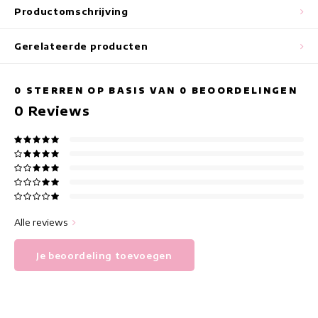
Maxi jurken
Productomschrijving
Mouwloze Jurken
Gerelateerde producten
Wikkeljurken
0
STERREN OP BASIS VAN
0
BEOORDELINGEN
0
Reviews
Zomerjurken
Jurken Met Print
Alle reviews
Je beoordeling toevoegen