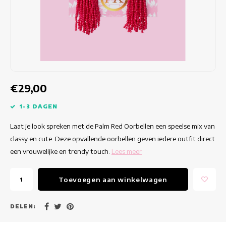
Getailleerde jurken
Zomertops
Hippe jurken
Kleurrijke Jurken
Kokerjurken
€29,00
Korte Jurken
1-3 DAGEN
Laat je look spreken met de Palm Red Oorbellen een speelse mix van
Korte Mouw Jurken
classy en cute. Deze opvallende oorbellen geven iedere outfit direct
een vrouwelijke en trendy touch.
Lees meer
Lange Jurken
Toevoegen aan winkelwagen
Lange Mouw Jurken
Luxe jurken
DELEN: