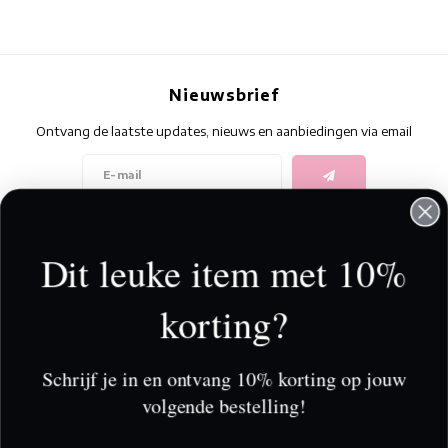
Nieuwsbrief
Ontvang de laatste updates, nieuws en aanbiedingen via email
Volg ons
Dit leuke item met 10%
korting?
Contact
Klantenservice
Schrijf je in en ontvang 10% korting op jouw
volgende bestelling!
Mijn account
Wij slaan cookies op om onze website te