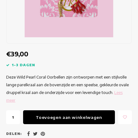
Getailleerde jurken
Zomertops
Hippe jurken
Kleurrijke Jurken
Kokerjurken
€39,00
Korte Jurken
1-3 DAGEN
Deze Wild Pearl Coral Oorbellen zijn ontworpen met een stijlvolle
Korte Mouw Jurken
lange parelkraal aan de bovenzijde en een speelse, gekleurde ovale
druppel kraal aan de onderzijde voor een levendige touch.
Lees
Lange Jurken
meer
Lange Mouw Jurken
Toevoegen aan winkelwagen
Luxe jurken
DELEN: