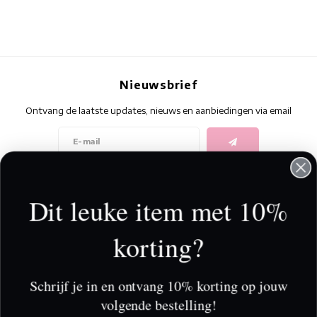
Nieuwsbrief
Ontvang de laatste updates, nieuws en aanbiedingen via email
Volg ons
Dit leuke item met 10%
korting?
Contact
Klantenservice
Schrijf je in en ontvang 10% korting op jouw
volgende bestelling!
Mijn account