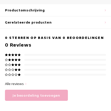
Maxi jurken
Productomschrijving
Mouwloze Jurken
Gerelateerde producten
Wikkeljurken
Zomerjurken
0
STERREN OP BASIS VAN
0
BEOORDELINGEN
0
Reviews
Jurken Met Print
Alle reviews
Je beoordeling toevoegen