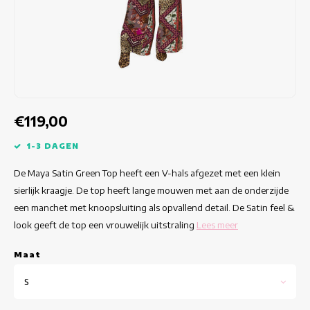
Getailleerde jurken
Zomertops
Hippe jurken
Kleurrijke Jurken
Kokerjurken
€119,00
Korte Jurken
1-3 DAGEN
De Maya Satin Green Top heeft een V-hals afgezet met een klein
Korte Mouw Jurken
sierlijk kraagje. De top heeft lange mouwen met aan de onderzijde
een manchet met knoopsluiting als opvallend detail. De Satin feel &
Lange Jurken
look geeft de top een vrouwelijk uitstraling
Lees meer
Lange Mouw Jurken
Maat
Luxe jurken
S