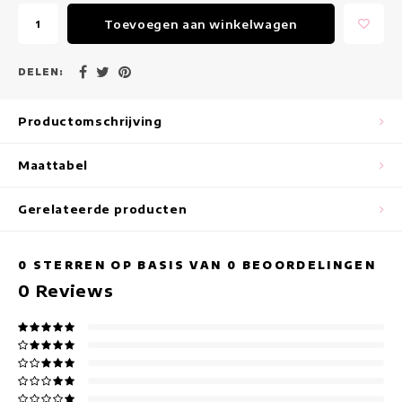
Maxi jurken
Toevoegen aan winkelwagen
Mouwloze Jurken
DELEN:
Wikkeljurken
Productomschrijving
Zomerjurken
Maattabel
Jurken Met Print
Gerelateerde producten
0
STERREN OP BASIS VAN
0
BEOORDELINGEN
0
Reviews