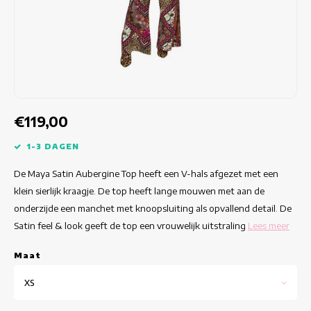
Getailleerde jurken
Zomertops
Hippe jurken
Kleurrijke Jurken
Kokerjurken
€119,00
Korte Jurken
1-3 DAGEN
De Maya Satin Aubergine Top heeft een V-hals afgezet met een
Korte Mouw Jurken
klein sierlijk kraagje. De top heeft lange mouwen met aan de
onderzijde een manchet met knoopsluiting als opvallend detail. De
Lange Jurken
Satin feel & look geeft de top een vrouwelijk uitstraling
Lees meer
Lange Mouw Jurken
Maat
Luxe jurken
XS