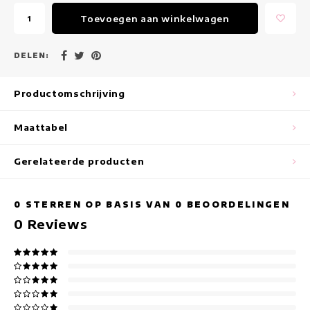
Maxi jurken
Toevoegen aan winkelwagen
Mouwloze Jurken
DELEN:
Wikkeljurken
Productomschrijving
Zomerjurken
Maattabel
Jurken Met Print
Gerelateerde producten
0
STERREN OP BASIS VAN
0
BEOORDELINGEN
0
Reviews