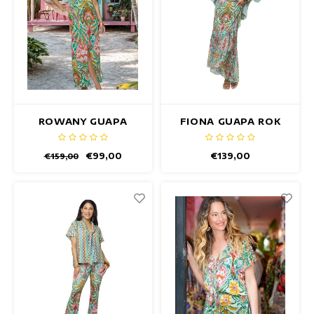
Getailleerde jurken
Zomertops
Hippe jurken
Kleurrijke Jurken
Kokerjurken
ROWANY GUAPA
FIONA GUAPA ROK
JURK
Korte Jurken
€99,00
€139,00
€159,00
Korte Mouw Jurken
Lange Jurken
Lange Mouw Jurken
Luxe jurken