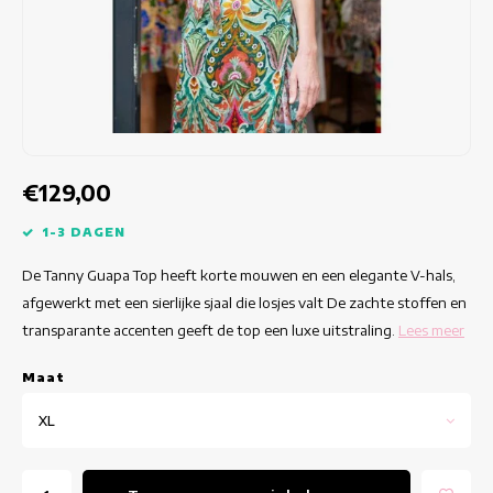
Getailleerde jurken
Zomertops
Hippe jurken
Kleurrijke Jurken
Kokerjurken
€129,00
Korte Jurken
1-3 DAGEN
De Tanny Guapa Top heeft korte mouwen en een elegante V-hals,
Korte Mouw Jurken
afgewerkt met een sierlijke sjaal die losjes valt De zachte stoffen en
transparante accenten geeft de top een luxe uitstraling.
Lees meer
Lange Jurken
Maat
Lange Mouw Jurken
XL
Luxe jurken