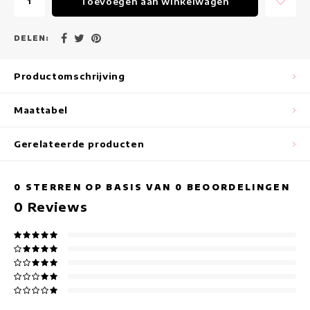
Toevoegen aan winkelwagen
Maxi jurken
Mouwloze Jurken
DELEN:
Wikkeljurken
Productomschrijving
Zomerjurken
Maattabel
Jurken Met Print
Gerelateerde producten
0
STERREN OP BASIS VAN
0
BEOORDELINGEN
0
Reviews