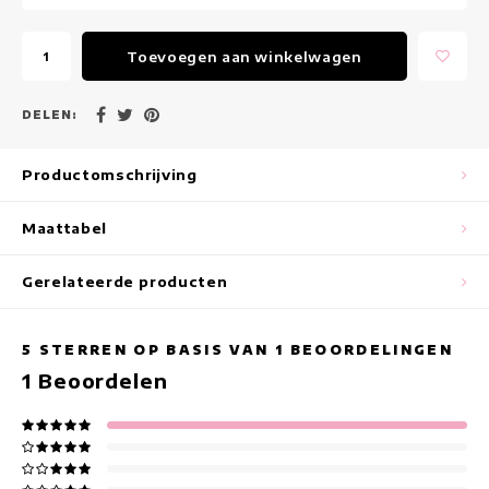
Maxi jurken
Toevoegen aan winkelwagen
Mouwloze Jurken
Wikkeljurken
DELEN:
Zomerjurken
Productomschrijving
Jurken Met Print
Maattabel
Gerelateerde producten
5
STERREN OP BASIS VAN
1
BEOORDELINGEN
1
Beoordelen