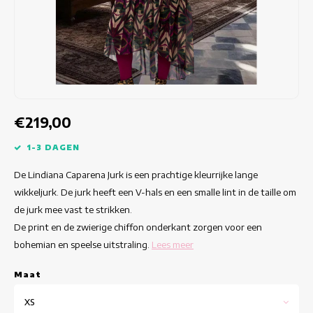
Getailleerde jurken
Zomertops
Hippe jurken
Kleurrijke Jurken
Kokerjurken
€219,00
Korte Jurken
1-3 DAGEN
De Lindiana Caparena Jurk is een prachtige kleurrijke lange
Korte Mouw Jurken
wikkeljurk. De jurk heeft een V-hals en een smalle lint in de taille om
de jurk mee vast te strikken.
Lange Jurken
De print en de zwierige chiffon onderkant zorgen voor een
bohemian en speelse uitstraling.
Lees meer
Lange Mouw Jurken
Maat
Luxe jurken
XS