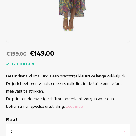
Getailleerde jurken
Zomertops
Hippe jurken
Kleurrijke Jurken
Kokerjurken
€149,00
€199,00
Korte Jurken
1-3 DAGEN
De Lindiana Pluma jurk is een prachtige kleurrijke lange wikkeljurk.
Korte Mouw Jurken
De jurk heeft een V-hals en een smalle lint in de taille om de jurk
mee vast te strikken.
Lange Jurken
De print en de zwierige chiffon onderkant zorgen voor een
bohemian en speelse uitstraling.
Lees meer
Lange Mouw Jurken
Maat
Luxe jurken
S