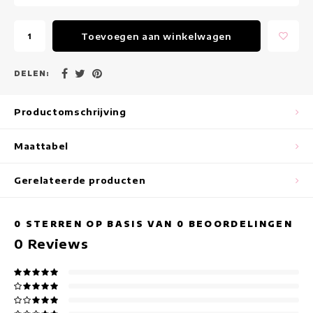
Maxi jurken
Toevoegen aan winkelwagen
Mouwloze Jurken
Wikkeljurken
DELEN:
Zomerjurken
Productomschrijving
Jurken Met Print
Maattabel
Gerelateerde producten
0
STERREN OP BASIS VAN
0
BEOORDELINGEN
0
Reviews