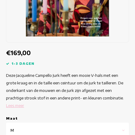
Getailleerde jurken
Zomertops
Hippe jurken
Kleurrijke Jurken
Kokerjurken
€169,00
Korte Jurken
1-3 DAGEN
Deze Jacqueline Campello Jurk heeft een mooie V-hals met een
Korte Mouw Jurken
grote kraag en in de taille een ceintuur om de jurk te tailleren. De
onderkant van de mouwen en de jurk zijn afgezet met een
Lange Jurken
prachtige strook stof in een andere print- en kleuren combinatie.
Lees meer
Lange Mouw Jurken
Maat
Luxe jurken
M