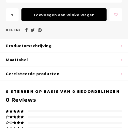
Maxi jurken
Toevoegen aan winkelwagen
Mouwloze Jurken
Wikkeljurken
DELEN:
Zomerjurken
Productomschrijving
Jurken Met Print
Maattabel
Gerelateerde producten
0
STERREN OP BASIS VAN
0
BEOORDELINGEN
0
Reviews