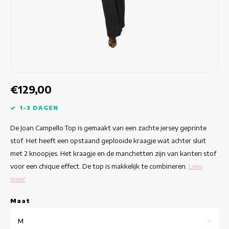
Getailleerde jurken
Zomertops
Hippe jurken
Kleurrijke Jurken
Kokerjurken
€129,00
Korte Jurken
1-3 DAGEN
De Joan Campello Top is gemaakt van een zachte jersey geprinte
Korte Mouw Jurken
stof. Het heeft een opstaand geplooide kraagje wat achter sluit
met 2 knoopjes. Het kraagje en de manchetten zijn van kanten stof
Lange Jurken
voor een chique effect. De top is makkelijk te combineren.
Lees
meer
Lange Mouw Jurken
Maat
Luxe jurken
M