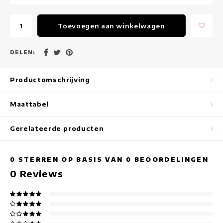
Maxi jurken
Toevoegen aan winkelwagen
Mouwloze Jurken
Wikkeljurken
DELEN:
Zomerjurken
Productomschrijving
Jurken Met Print
Maattabel
Gerelateerde producten
0
STERREN OP BASIS VAN
0
BEOORDELINGEN
0
Reviews