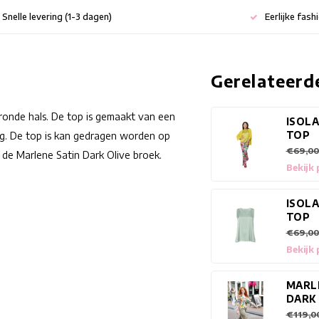
Snelle levering (1-3 dagen)
Eerlijke fash
Gerelateerd
onde hals. De top is gemaakt van een
ISOLA
TOP
ing. De top is kan gedragen worden op
€69,00
de Marlene Satin Dark Olive broek.
Bekijk
ISOLA
TOP
€69,00
Bekijk
MARL
DARK
€119,0