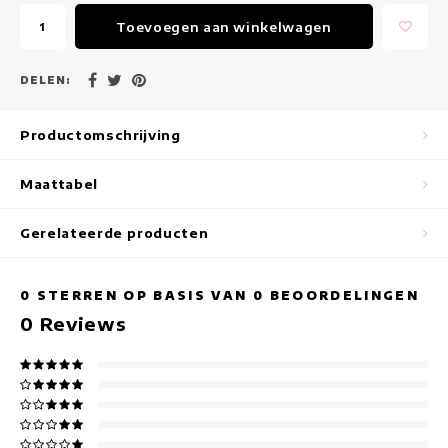
Maxi jurken
Toevoegen aan winkelwagen
Mouwloze Jurken
DELEN:
Wikkeljurken
Productomschrijving
Zomerjurken
Maattabel
Jurken Met Print
Gerelateerde producten
0
STERREN OP BASIS VAN
0
BEOORDELINGEN
0
Reviews