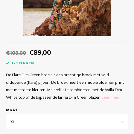
Getailleerde jurken
Zomertops
Hippe jurken
Kleurrijke Jurken
Kokerjurken
€89,00
€109,00
Korte Jurken
1-3 DAGEN
De Flare Dim Green broek is een prachtige broek met wijd
Korte Mouw Jurken
uitlopende (flare) pijpen. De broek heeft een mooie bloemen print
met meerdere kleuren. Makkelijk te combineren met de Willa Dim
Lange Jurken
White top of de bijpassende Janna Dim Green blazer.
Lees meer
Lange Mouw Jurken
Maat
Luxe jurken
XL