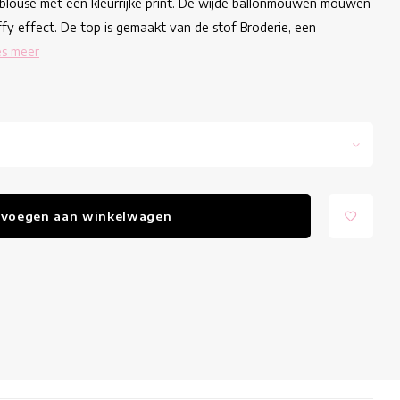
e blouse met een kleurrijke print. De wijde ballonmouwen mouwen
y effect. De top is gemaakt van de stof Broderie, een
es meer
voegen aan winkelwagen