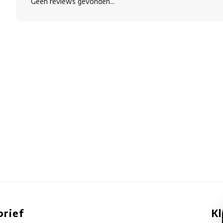
Geen reviews gevonden...
rief
K