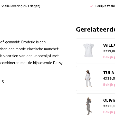
Snelle levering (1-3 dagen)
Eerlijke fash
Gerelateerd
tof gemaakt. Broderie is een
WILL
bben een mooie elastische manchet
€119,0
is voorzien van een knopenlijst met
Bekijk
te combineren met de bijpassende Patsy
TULA
€139,
t S
Bekijk
OLIV
€129,0
Bekijk