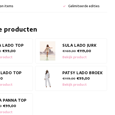
ion items
Gelimiteerde edities
e producten
A LADO TOP
SULA LADO JURK
€99,00
€119,00
0
€169,00
 product
Bekijk product
 LADO TOP
PATSY LADO BROEK
00
€99,00
€119,00
 product
Bekijk product
IA PANNA TOP
€99,00
0
 product