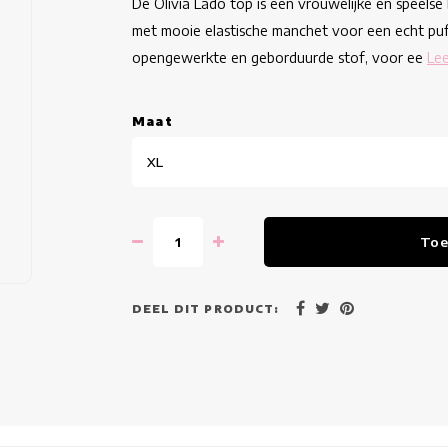
De Olivia Lado top is een vrouwelijke en speels
met mooie elastische manchet voor een echt puff
opengewerkte en geborduurde stof, voor ee
Le
Maat
XL
Toe
DEEL DIT PRODUCT: