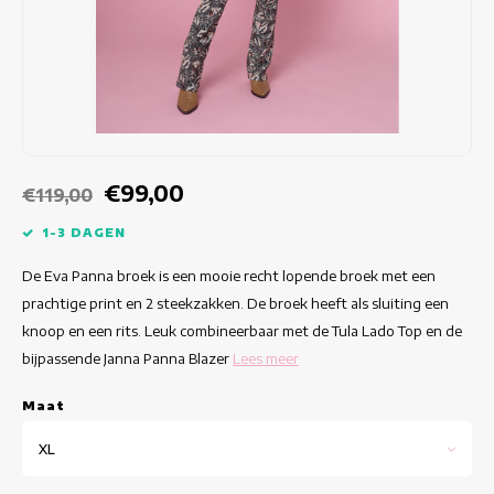
Getailleerde jurken
Zomertops
Hippe jurken
Kleurrijke Jurken
Kokerjurken
€99,00
€119,00
Korte Jurken
1-3 DAGEN
De Eva Panna broek is een mooie recht lopende broek met een
Korte Mouw Jurken
prachtige print en 2 steekzakken. De broek heeft als sluiting een
knoop en een rits. Leuk combineerbaar met de Tula Lado Top en de
Lange Jurken
bijpassende Janna Panna Blazer
Lees meer
Lange Mouw Jurken
Maat
Luxe jurken
XL