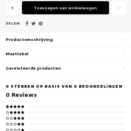
Maxi jurken
Toevoegen aan winkelwagen
Mouwloze Jurken
DELEN:
Wikkeljurken
Productomschrijving
Zomerjurken
Maattabel
Jurken Met Print
Gerelateerde producten
0
STERREN OP BASIS VAN
0
BEOORDELINGEN
0
Reviews