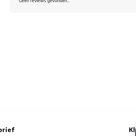
Geen reviews gevonden...
rief
K