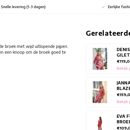
Snelle levering (1-3 dagen)
Eerlijke fash
Gerelateerd
e broek met wijd uitlopende pijpen.
DENI
 en een knoop om de broek goed te
GILE
€119,
Bekijk
JANN
BLAZ
€159,
Bekijk
EVA 
BROE
€109,