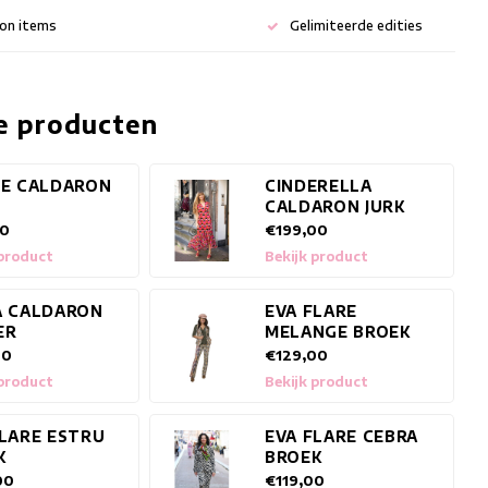
ion items
Gelimiteerde edities
e producten
SE CALDARON
CINDERELLA
T
CALDARON JURK
00
€199,00
 product
Bekijk product
A CALDARON
EVA FLARE
ER
MELANGE BROEK
00
€129,00
 product
Bekijk product
FLARE ESTRU
EVA FLARE CEBRA
K
BROEK
00
€119,00