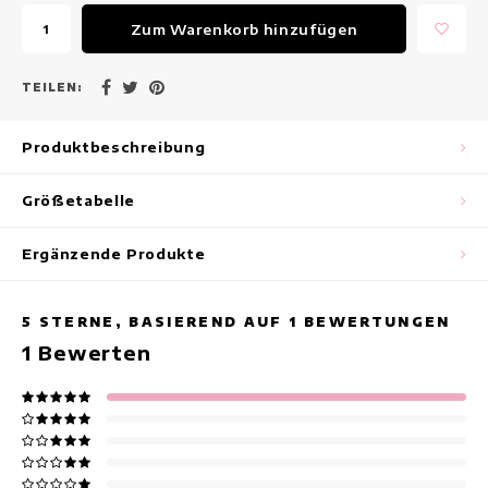
Maxikleider
Zum Warenkorb hinzufügen
Ärmellose Kleider
TEILEN:
Wickelkleider
Produktbeschreibung
Sommerkleider
Größetabelle
Bedruckte Kleider
Ergänzende Produkte
5
STERNE, BASIEREND AUF
1
BEWERTUNGEN
1
Bewerten