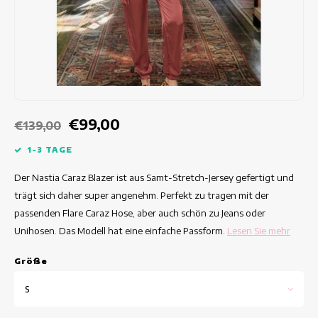
Taillierte Kleider
Sommertops
Hippe Kleider
Bunte Kleider
Bleistiftkleider
€99,00
€139,00
Kurze Kleider
1-3 TAGE
Der Nastia Caraz Blazer ist aus Samt-Stretch-Jersey gefertigt und
Kleider Mit Kurzen Ärmeln
trägt sich daher super angenehm. Perfekt zu tragen mit der
passenden Flare Caraz Hose, aber auch schön zu Jeans oder
lange Kleider
Unihosen. Das Modell hat eine einfache Passform.
Lesen Sie mehr
Langarm-Kleider
Grö
ß
e
Luxuskleider
S