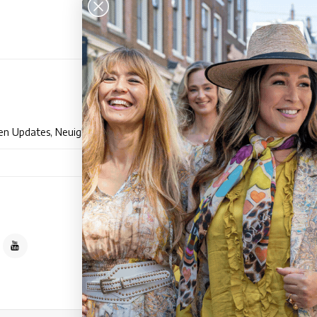
Kun
en Updates, Neuigkeiten und Promotionen per E-Mail
Händle
Über T
Abonnieren
Allgem
Dement
Datens
Zahlun
Die Li
Dienst
Sitema
TESSA