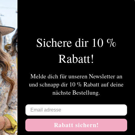
Sichere dir 10 %
dendienst
Mein Konto
Rabatt!
r
Kundenkonto anlegen
essa Koops
Meine Bestellungen
eine Geschäftsbedingungen
Meine Nachrichten (Tickets)
Melde dich für unseren Newsletter an
i
Mein Wunschzettel
und schnapp dir 10 % Rabatt auf deine
chutz
nächste Bestellung.
gen
eferungen und Retouren
leistungen
p
Rabatt sichern!
 KOOPS B2B WEBSHOP