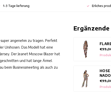
1-3 Tage lieferung
Erliches pro
Ergänzende
r super angenehm zu tragen. Perfekt
FLAR
der Unihosen. Das Modell hat eine
€99,0
 Jersey. Der Jeanet Moscow Blazer hat
Produk
 geschnitten und hat lange Ärmel.
rau beim Businessmeeting als auch zu
HOSE
NADO
€99,0
Produk