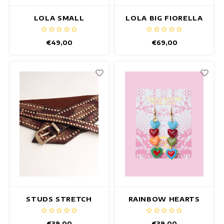
LOLA SMALL
LOLA BIG FIORELLA
MISURINA SCHAL
SCHAL
€49,00
€69,00
STUDS STRETCH
RAINBOW HEARTS
RIEM SNAKE
OHRRINGE
FANTASY
€39,00
€39,00