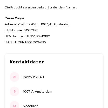
Maxikleider
Die Produkte werden verkauft unter dem Namen:
Ärmellose Kleider
Tessa Koops
Adresse: Postbus 7048 1007 JA Amsterdam
Wickelkleider
IHK Nummer: 51107074
UID-Nummer: NL864125410B01
Sommerkleider
IBAN: NL51KNAB0259194336
Bedruckte Kleider
Kontaktdaten
Postbus 7048
1007 JA, Amsterdam
Nederland