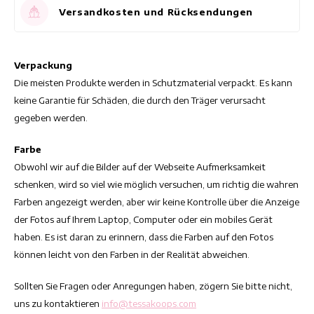
Taillierte Kleider
Sommertops
Versandkosten und Rücksendungen
Hippe Kleider
Verpackung
Bunte Kleider
Die meisten Produkte werden in Schutzmaterial verpackt. Es kann
keine Garantie für Schäden, die durch den Träger verursacht
Bleistiftkleider
gegeben werden.
Kurze Kleider
Farbe
Obwohl wir auf die Bilder auf der Webseite Aufmerksamkeit
Kleider Mit Kurzen Ärmeln
schenken, wird so viel wie möglich versuchen, um richtig die wahren
Farben angezeigt werden, aber wir keine Kontrolle über die Anzeige
lange Kleider
der Fotos auf Ihrem Laptop, Computer oder ein mobiles Gerät
haben. Es ist daran zu erinnern, dass die Farben auf den Fotos
Langarm-Kleider
können leicht von den Farben in der Realität abweichen.
Luxuskleider
Sollten Sie Fragen oder Anregungen haben, zögern Sie bitte nicht,
uns zu kontaktieren
info@tessakoops.com