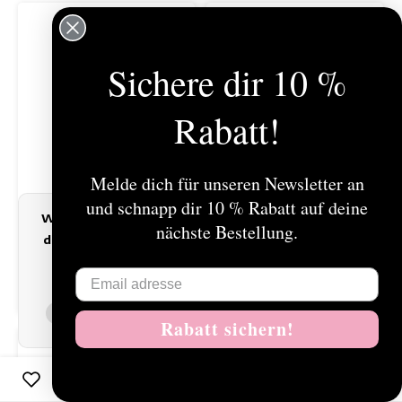
Sichere dir 10 %
Rabatt!
Melde dich für unseren Newsletter an
und schnapp dir 10 % Rabatt auf deine
Wir benutzen Cookies nur für interne Zwecke um
nächste Bestellung.
den Webshop zu verbessern. Ist das in Ordnung?
JADE SATIN GREEN
JADE SATIN SIENNA
TOP
TOP
Ja
Nein
€119,00
€119,00
Für weitere Informationen beachten Sie
Rabatt sichern!
bitte unsere Datenschutzerklärung. »
0
Produkte vergleichen
0