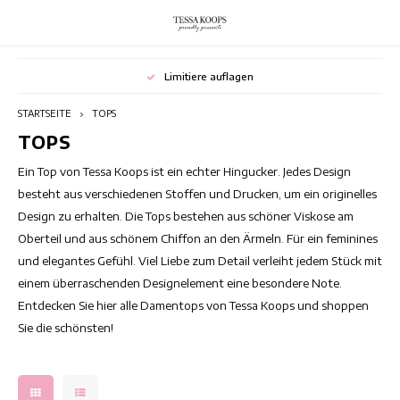
Hoofdmenu / kleider
Hoofdmenu / blazer
Hoofdmenu / hosen
Hoofdmenu / outlet
Hoofdmenu / röcke
Hoofdmenu / tops
Hoofdmenu
Hoofdmenu
Limitiere auflagen
Währung
OUTLET
KLEIDER
Sprache
BLAZER
HOSEN
RÖCKE
TOPS
STARTSEITE
TOPS
TOPS
Blumenkleider
TUNIK
JUMPSUITS
Blumenröcke
Bedruckte Blazer
Sommer Outlet
Nederlands
Lang
EUR
Ein Top von Tessa Koops ist ein echter Hingucker. Jedes Design
Bohemian kleider
Elegante Oberteile
Bedruckte Damenhose
Kurze Damenröcke
lässige Blazer
Winter Outlet
Stran
besteht aus verschiedenen Stoffen und Drucken, um ein originelles
Deutsch
Design zu erhalten. Die Tops bestehen aus schöner Viskose am
GBP
Schicke Kleider
Bunte Oberteile
Schlaghose
Lange Röcke
Switching Seasons Sale
Tunik
Oberteil und aus schönem Chiffon an den Ärmeln. Für ein feminines
und elegantes Gefühl. Viel Liebe zum Detail verleiht jedem Stück mit
English
USD
Cocktailkleider
Ärmellose Damenoberteile
Farbige Hosen
Röcke mit Aufdruck
Tunik
einem überraschenden Designelement eine besondere Note.
Entdecken Sie hier alle Damentops von Tessa Koops und shoppen
CHF
Elegante kleider
Kurzärmlige Oberteile
Hose mit hoher Taille
Sommerröcke
Tunik
Sie die schönsten!
Party Kleider
Langarmshirts
Ordentliche Damenhose