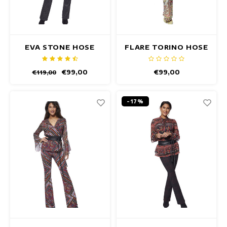
Taillierte Kleider
Sommertops
Hippe Kleider
EVA STONE HOSE
FLARE TORINO HOSE
Bunte Kleider
€99,00
€99,00
€119,00
Bleistiftkleider
-17%
Kurze Kleider
Kleider Mit Kurzen Ärmeln
lange Kleider
Langarm-Kleider
Luxuskleider