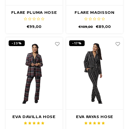
FLARE PLUMA HOSE
FLARE MADISSON
HOSE
€99,00
€89,00
€109,00
-23%
-17%
EVA DAVILLA HOSE
EVA RAYAS HOSE