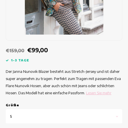
Taillierte Kleider
Sommertops
Hippe Kleider
Bunte Kleider
Bleistiftkleider
€99,00
€159,00
Kurze Kleider
1-3 TAGE
Der Janna Nunovik Blazer besteht aus Stretch-Jersey und ist daher
Kleider Mit Kurzen Ärmeln
super angenehm zu tragen. Perfekt zum Tragen mit passenden Eva
Flare Nunovik Hosen, aber auch schön mit Jeans oder schlichten
lange Kleider
Hosen. Das Modell hat eine einfache Passform.
Lesen Sie mehr
Langarm-Kleider
Grö
ß
e
Luxuskleider
S