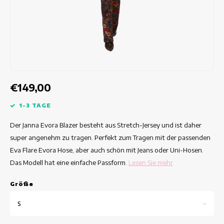
Taillierte Kleider
Sommertops
Hippe Kleider
Bunte Kleider
Bleistiftkleider
€149,00
Kurze Kleider
1-3 TAGE
Der Janna Evora Blazer besteht aus Stretch-Jersey und ist daher
Kleider Mit Kurzen Ärmeln
super angenehm zu tragen. Perfekt zum Tragen mit der passenden
Eva Flare Evora Hose, aber auch schön mit Jeans oder Uni-Hosen.
lange Kleider
Das Modell hat eine einfache Passform.
Lesen Sie mehr
Langarm-Kleider
Grö
ß
e
Luxuskleider
S