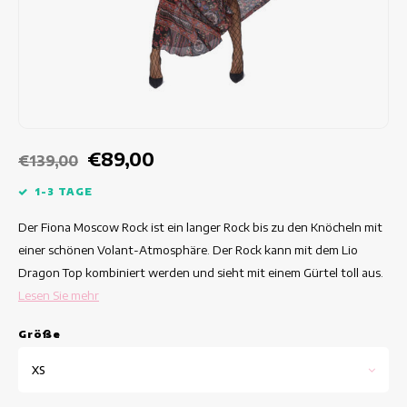
Taillierte Kleider
Sommertops
Hippe Kleider
Bunte Kleider
Bleistiftkleider
€89,00
€139,00
Kurze Kleider
1-3 TAGE
Der Fiona Moscow Rock ist ein langer Rock bis zu den Knöcheln mit
Kleider Mit Kurzen Ärmeln
einer schönen Volant-Atmosphäre. Der Rock kann mit dem Lio
Dragon Top kombiniert werden und sieht mit einem Gürtel toll aus.
lange Kleider
Lesen Sie mehr
Langarm-Kleider
Grö
ß
e
Luxuskleider
XS