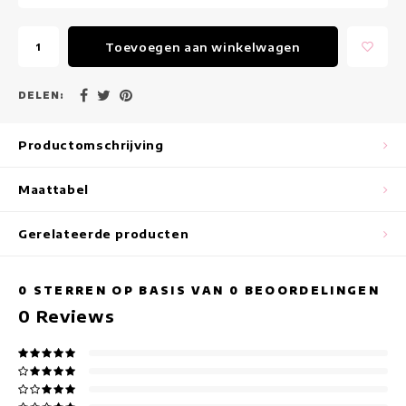
Maxi jurken
Toevoegen aan winkelwagen
Mouwloze Jurken
Wikkeljurken
DELEN:
Zomerjurken
Productomschrijving
Jurken Met Print
Maattabel
Gerelateerde producten
0
STERREN OP BASIS VAN
0
BEOORDELINGEN
0
Reviews