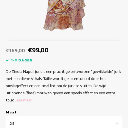
Getailleerde jurken
Zomertops
Hippe jurken
Kleurrijke Jurken
Kokerjurken
€99,00
€169,00
Korte Jurken
1-3 DAGEN
De Zindia Napoli jurk is een prachtige ontworpen "gewikkelde" jurk
Korte Mouw Jurken
met een diepe V-hals. Taille wordt geaccentueerd door het
omslageffect en een smal lint om de jurk te sluiten. De wijd
Lange Jurken
uitlopende (flare) mouwen geven een speels effect en een extra
touc
Lees meer
Lange Mouw Jurken
Maat
Luxe jurken
XS