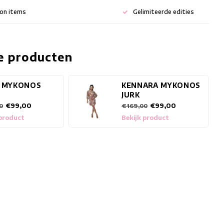
ion items
Gelimiteerde edities
e producten
 MYKONOS
KENNARA MYKONOS
JURK
€99,00
€99,00
0
€169,00
 product
Bekijk product