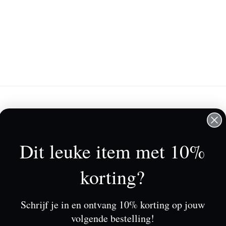
lantenservice
Mijn account
rkooppunten
Registreren
Dit leuke item met 10%
r Tessa Koops
Mijn bestellingen
rwaarden & Condities
Mijn tickets
korting?
claimer
Mijn verlanglijst
vacy Beleid
Schrijf je in en ontvang 10% korting op jouw
alingen
volgende bestelling!
eringen en retouren