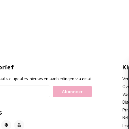
rief
K
aatste updates, nieuws en aanbiedingen via email
Ve
Ove
Abonneer
Voo
Dis
Pri
s
Bet
Lev