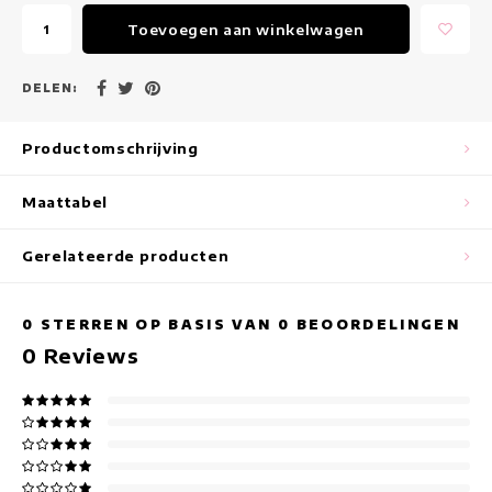
Maxi jurken
Toevoegen aan winkelwagen
Mouwloze Jurken
DELEN:
Wikkeljurken
Productomschrijving
Zomerjurken
Maattabel
Jurken Met Print
Gerelateerde producten
0
STERREN OP BASIS VAN
0
BEOORDELINGEN
0
Reviews