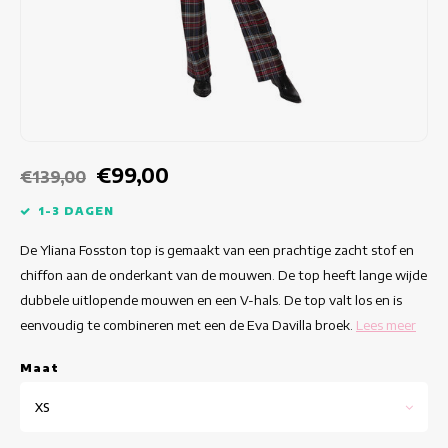
Getailleerde jurken
Zomertops
Hippe jurken
Kleurrijke Jurken
Kokerjurken
€99,00
€139,00
Korte Jurken
1-3 DAGEN
De Yliana Fosston top is gemaakt van een prachtige zacht stof en
Korte Mouw Jurken
chiffon aan de onderkant van de mouwen. De top heeft lange wijde
dubbele uitlopende mouwen en een V-hals. De top valt los en is
Lange Jurken
eenvoudig te combineren met een de Eva Davilla broek.
Lees meer
Lange Mouw Jurken
Maat
Luxe jurken
XS