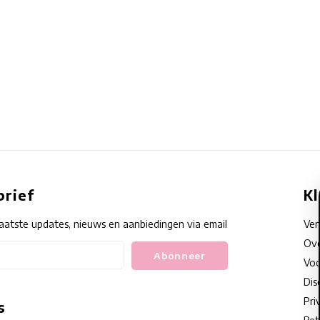
rief
K
aatste updates, nieuws en aanbiedingen via email
Ve
Ove
Abonneer
Voo
Dis
Pri
s