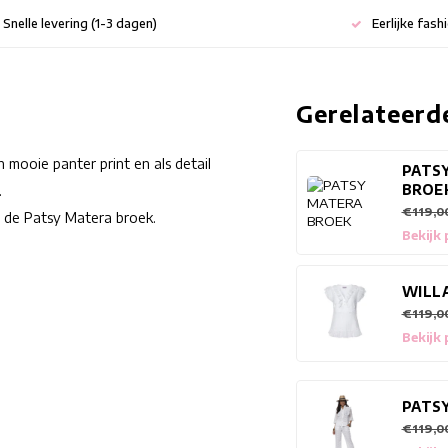
Snelle levering (1-3 dagen)
Eerlijke fash
Gerelateerd
 mooie panter print en als detail
PATS
BROE
.
€119,0
 de Patsy Matera broek.
Bekijk
WILL
€119,0
Bekijk
PATS
€119,0