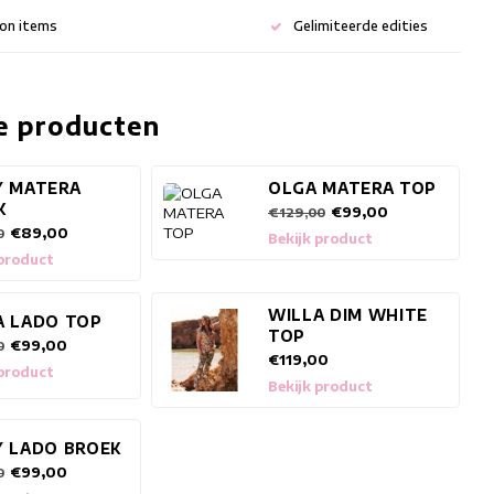
ion items
Gelimiteerde edities
e producten
Y MATERA
OLGA MATERA TOP
K
€99,00
€129,00
€89,00
0
Bekijk product
 product
WILLA DIM WHITE
A LADO TOP
TOP
€99,00
0
€119,00
 product
Bekijk product
Y LADO BROEK
€99,00
0