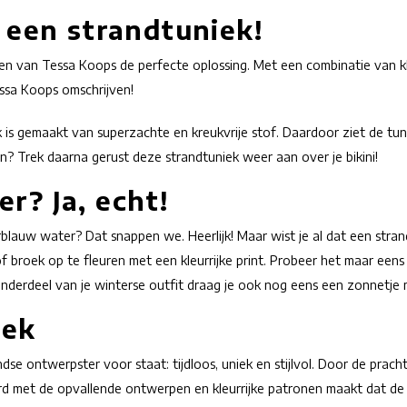
: een strandtuniek!
ken van Tessa Koops de perfecte oplossing. Met een combinatie van kle
essa Koops omschrijven!
is gemaakt van superzachte en kreukvrije stof. Daardoor ziet de tun
en? Trek daarna gerust deze strandtuniek weer aan over je bikini!
r? Ja, echt!
auw water? Dat snappen we. Heerlijk! Maar wist je al dat een strandt
of broek op te fleuren met een kleurrijke print. Probeer het maar een
onderdeel van je winterse outfit draag je ook nog eens een zonnetje 
iek
e ontwerpster voor staat: tijdloos, uniek en stijlvol. Door de prach
rd met de opvallende ontwerpen en kleurrijke patronen maakt dat de 