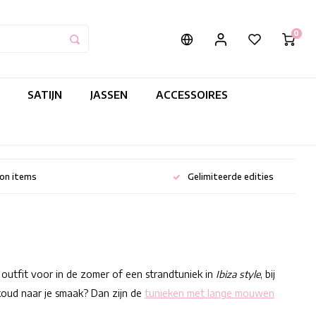
0
SATIJN
JASSEN
ACCESSOIRES
ion items
Gelimiteerde edities
outfit voor in de zomer of een strandtuniek in
Ibiza style
, bij
koud naar je smaak? Dan zijn de
tunieken met lange mouwen