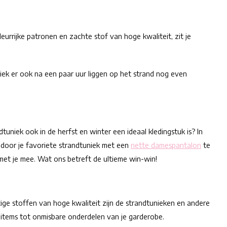
urrijke patronen en zachte stof van hoge kwaliteit, zit je
iek er ook na een paar uur liggen op het strand nog even
uniek ook in de herfst en winter een ideaal kledingstuk is? In
s door je favoriete strandtuniek met een
nette damespantalon
te
met je mee. Wat ons betreft de ultieme win-win!
tige stoffen van hoge kwaliteit zijn de strandtunieken en andere
items tot onmisbare onderdelen van je garderobe.