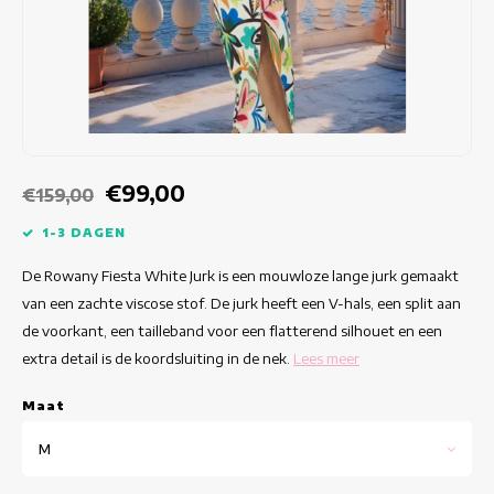
Getailleerde jurken
Zomertops
Hippe jurken
Kleurrijke Jurken
Kokerjurken
€99,00
€159,00
Korte Jurken
1-3 DAGEN
De Rowany Fiesta White Jurk is een mouwloze lange jurk gemaakt
Korte Mouw Jurken
van een zachte viscose stof. De jurk heeft een V-hals, een split aan
de voorkant, een tailleband voor een flatterend silhouet en een
Lange Jurken
extra detail is de koordsluiting in de nek.
Lees meer
Lange Mouw Jurken
Maat
Luxe jurken
M