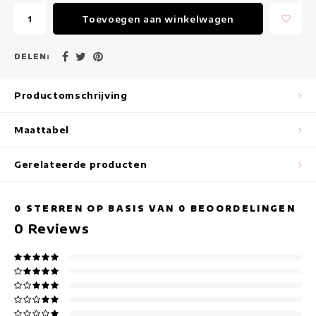
Maxi jurken
Toevoegen aan winkelwagen
Mouwloze Jurken
DELEN:
Wikkeljurken
Productomschrijving
Zomerjurken
Maattabel
Jurken Met Print
Gerelateerde producten
0
STERREN OP BASIS VAN
0
BEOORDELINGEN
0
Reviews