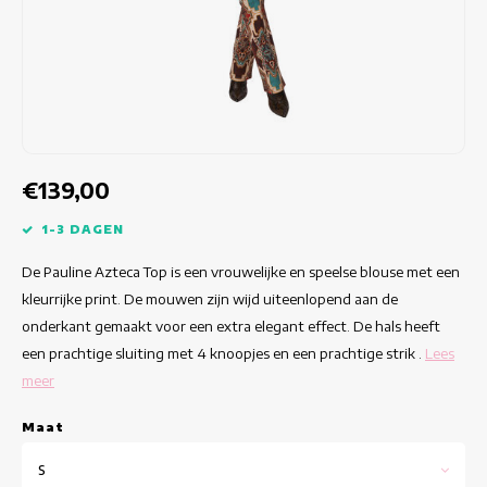
Getailleerde jurken
Zomertops
Hippe jurken
Kleurrijke Jurken
Kokerjurken
€139,00
Korte Jurken
1-3 DAGEN
De Pauline Azteca Top is een vrouwelijke en speelse blouse met een
Korte Mouw Jurken
kleurrijke print. De mouwen zijn wijd uiteenlopend aan de
onderkant gemaakt voor een extra elegant effect. De hals heeft
Lange Jurken
een prachtige sluiting met 4 knoopjes en een prachtige strik .
Lees
meer
Lange Mouw Jurken
Maat
Luxe jurken
S