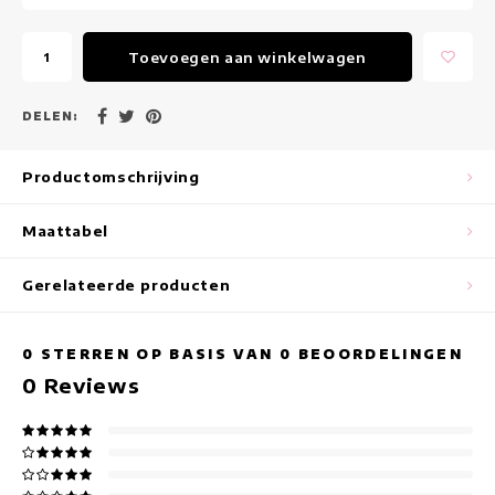
Maxi jurken
Toevoegen aan winkelwagen
Mouwloze Jurken
Wikkeljurken
DELEN:
Zomerjurken
Productomschrijving
Jurken Met Print
Maattabel
Gerelateerde producten
0
STERREN OP BASIS VAN
0
BEOORDELINGEN
0
Reviews