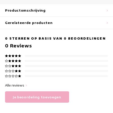
Maxi jurken
Productomschrijving
Mouwloze Jurken
Gerelateerde producten
Wikkeljurken
Zomerjurken
0
STERREN OP BASIS VAN
0
BEOORDELINGEN
0
Reviews
Jurken Met Print
Alle reviews
Je beoordeling toevoegen