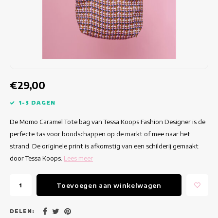
Getailleerde jurken
Zomertops
Hippe jurken
Kleurrijke Jurken
Kokerjurken
€29,00
Korte Jurken
1-3 DAGEN
De Momo Caramel Tote bag van Tessa Koops Fashion Designer is de
Korte Mouw Jurken
perfecte tas voor boodschappen op de markt of mee naar het
strand. De originele print is afkomstig van een schilderij gemaakt
Lange Jurken
door Tessa Koops.
Lees meer
Lange Mouw Jurken
Toevoegen aan winkelwagen
Luxe jurken
DELEN: