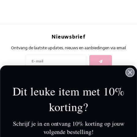
Nieuwsbrief
Ontvang de laatste updates, nieuws en aanbiedingen via email
Volg ons
Dit leuke item met 10%
korting?
Contact
Klantenservice
Schrijf je in en ontvang 10% korting op jouw
volgende bestelling!
Mijn account