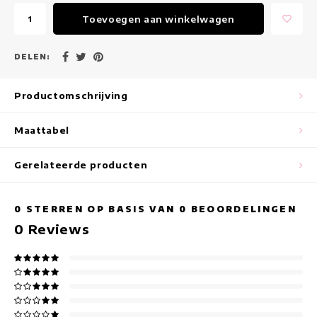
Maxi jurken
Toevoegen aan winkelwagen
Mouwloze Jurken
DELEN:
Wikkeljurken
Productomschrijving
Zomerjurken
Maattabel
Jurken Met Print
Gerelateerde producten
0
STERREN OP BASIS VAN
0
BEOORDELINGEN
0
Reviews