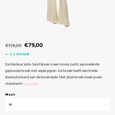
Getailleerde jurken
Zomertops
Hippe jurken
Kleurrijke Jurken
Kokerjurken
€79,00
€119,00
Korte Jurken
1-3 DAGEN
De Marlene Satin Sand Broek is een mooie zacht aanvoelende
Korte Mouw Jurken
geplooide broek met wijde pijpen. De broek heeft een brede
elastische band aan de bovenzijde. Met deze broek maak je een
Lange Jurken
statement!
Lees meer
Lange Mouw Jurken
Maat
Luxe jurken
M