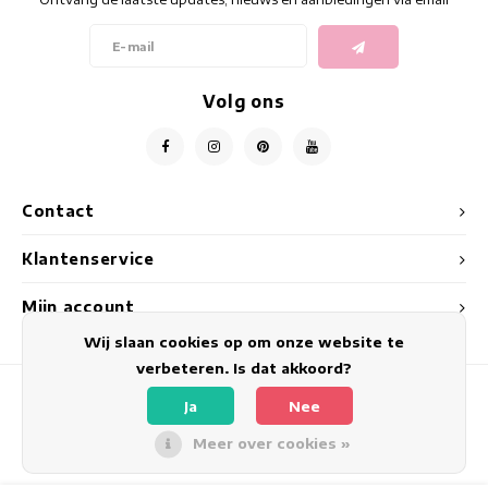
Getailleerde jurken
Zomertops
Hippe jurken
Volg ons
Kleurrijke Jurken
Kokerjurken
Contact
Korte Jurken
Klantenservice
Korte Mouw Jurken
Mijn account
Lange Jurken
Wij slaan cookies op om onze website te
verbeteren. Is dat akkoord?
Lange Mouw Jurken
Ja
Nee
© Copyright 2026 Tessa Koops - Powered by
Lightspeed
- Theme by
Luxe jurken
Meer over cookies »
Shopmonkey