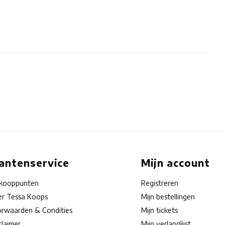
lantenservice
Mijn account
rkooppunten
Registreren
r Tessa Koops
Mijn bestellingen
rwaarden & Condities
Mijn tickets
claimer
Mijn verlanglijst