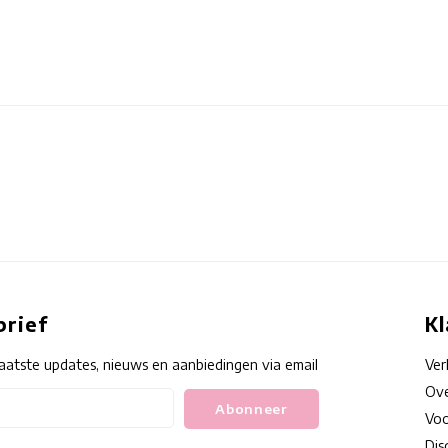
rief
K
aatste updates, nieuws en aanbiedingen via email
Ve
Ove
Abonneer
Voo
Dis