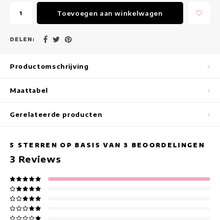
Maxi jurken
Toevoegen aan winkelwagen
Mouwloze Jurken
DELEN:
Wikkeljurken
Productomschrijving
Zomerjurken
Maattabel
Jurken Met Print
Gerelateerde producten
5
STERREN OP BASIS VAN
3
BEOORDELINGEN
3
Reviews