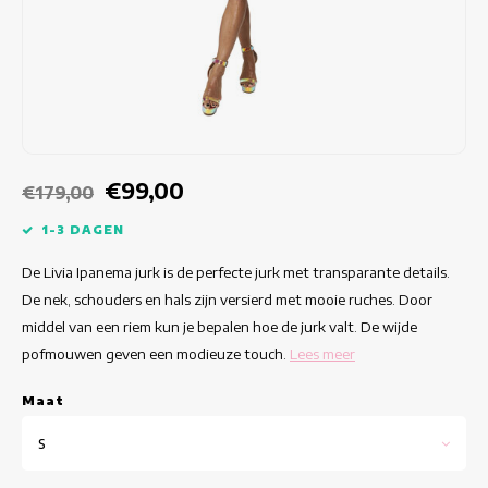
Getailleerde jurken
Zomertops
Hippe jurken
Kleurrijke Jurken
Kokerjurken
€99,00
€179,00
Korte Jurken
1-3 DAGEN
De Livia Ipanema jurk is de perfecte jurk met transparante details.
Korte Mouw Jurken
De nek, schouders en hals zijn versierd met mooie ruches. Door
middel van een riem kun je bepalen hoe de jurk valt. De wijde
Lange Jurken
pofmouwen geven een modieuze touch.
Lees meer
Lange Mouw Jurken
Maat
Luxe jurken
S