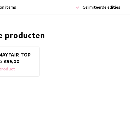
ion items
Gelimiteerde edities
e producten
MAYFAIR TOP
€99,00
0
 product