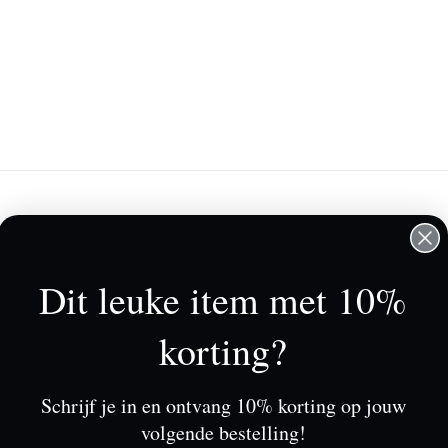
lantenservice
Mijn account
rkooppunten
Registreren
Dit leuke item met 10%
r Tessa Koops
Mijn bestellingen
rwaarden & Condities
Mijn tickets
korting?
claimer
Mijn verlanglijst
vacy Beleid
Schrijf je in en ontvang 10% korting op jouw
alingen
volgende bestelling!
eringen en retouren