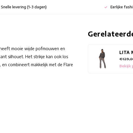
Snelle levering (1-3 dagen)
Eerlijke fash
Gerelateerd
use heeft mooie wijde pofmouwen en
LITA 
nt silhouet. Het strikje kan ook los
€129,0
 en combineert makkelijk met de Flare
Bekijk