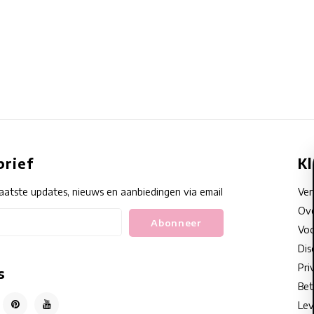
rief
K
aatste updates, nieuws en aanbiedingen via email
Ve
Ove
Abonneer
Voo
Dis
Pri
s
Bet
Lev