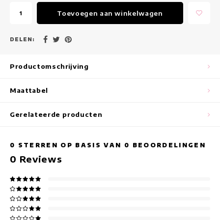
Maxi jurken
Toevoegen aan winkelwagen
Mouwloze Jurken
DELEN:
Wikkeljurken
Productomschrijving
Zomerjurken
Maattabel
Jurken Met Print
Gerelateerde producten
0
STERREN OP BASIS VAN
0
BEOORDELINGEN
0
Reviews