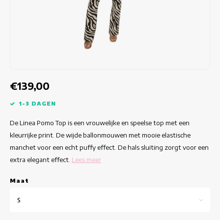
Getailleerde jurken
Zomertops
Hippe jurken
Kleurrijke Jurken
Kokerjurken
€139,00
Korte Jurken
1-3 DAGEN
De Linea Pomo Top is een vrouwelijke en speelse top met een
Korte Mouw Jurken
kleurrijke print. De wijde ballonmouwen met mooie elastische
manchet voor een echt puffy effect. De hals sluiting zorgt voor een
Lange Jurken
extra elegant effect.
Lees meer
Lange Mouw Jurken
Maat
Luxe jurken
S